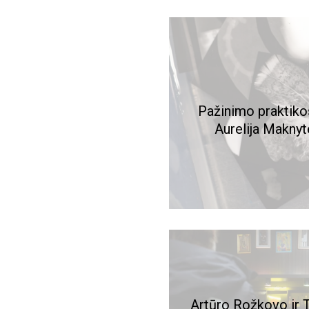
Pažinimo praktiko
Aurelija Maknyt
Artūro Rožkovo ir