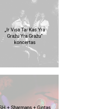
„Ir Visa Tai Kas Yra
Gražu Yra Gražu“
koncertas
SH + Sharmans + Gintas