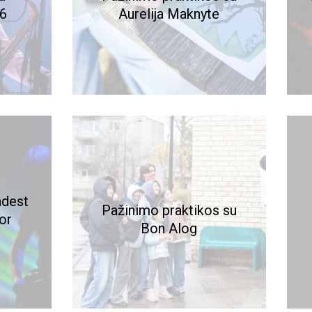
26
Aurelija Maknyte
ndest
Pažinimo praktikos su
or
Bon Alog