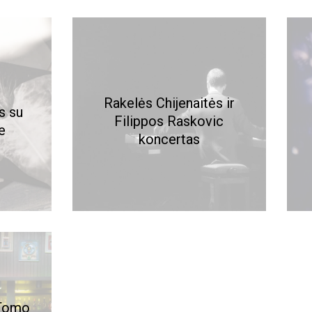
Rakelės Chijenaitės ir
s su
Filippos Raskovic
e
koncertas
 Tomo