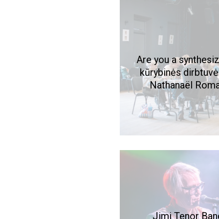
Are you a synthesiz
kūrybinės dirbtuvė
Nathanaël Rom
Jimi Tenor Ban