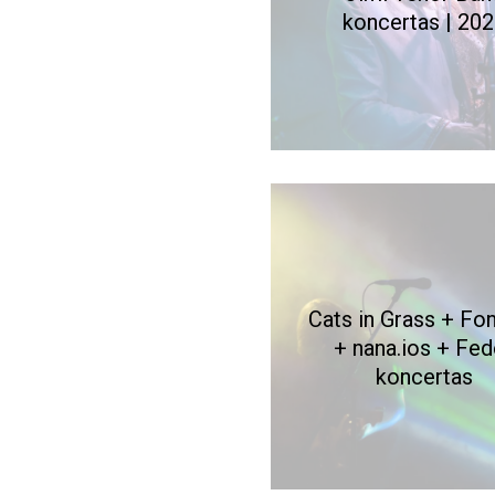
koncertas | 20
Cats in Grass + Fo
+ nana.ios + Fed
koncertas