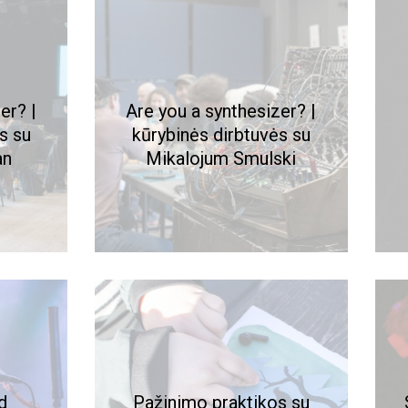
er? |
Are you a synthesizer? |
s su
kūrybinės dirbtuvės su
an
Mikalojum Smulski
d
Pažinimo praktikos su