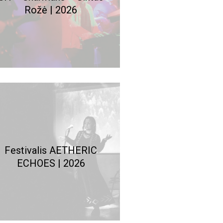
Rožė | 2026
Festivalis AETHERIC
ECHOES | 2026