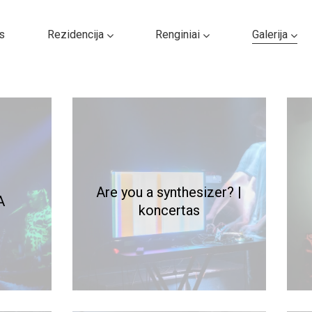
s
Rezidencija
Renginiai
Galerija
Are you a synthesizer? |
A
koncertas