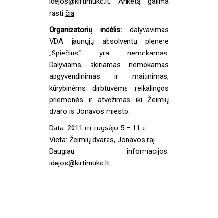
idejos@kirtimukc.lt. Anketą galima
rasti
čia
Organizatorių indėlis:
dalyvavimas
VDA jaunųjų absolventų plenere
„Spiečius“ yra nemokamas.
Dalyviams skiriamas nemokamas
apgyvendinimas ir maitinimas,
kūrybinėms dirbtuvėms reikalingos
priemonės ir atvežimas iki Žeimių
dvaro iš Jonavos miesto.
Data: 2011 m. rugsėjo 5 – 11 d.
Vieta: Žeimių dvaras, Jonavos raj.
Daugiau informacijos:
idejos@kirtimukc.lt