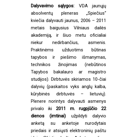
Dalyvavimo sąlygos:
VDA jaunųjų
absolventų pleneras „Spiečius“
kviečia dalyvauti jaunus, 2006 – 2011
metais baigusius Vilniaus dailės
akademiją, ir šiuo metu oficialiai
niekur nedirbančius, asmenis.
Praktinėms užduotims būtinas
tapybos ir piešimo išmanymas,
technikos žinojimas (nebūtinos
Tapybos bakalauro ar magistro
studijos). Dirbtuvės skiriamos 10-čiai
dalyvių (paskaitos vyks anglų kalba,
kūrybinės dirbtuvės – lietuvių).
Plenere norintys dalyvauti asmenys
privalo iki
2011 m. rugpjūčio 22
dienos (imtinai)
užpildyti dalyvio
anketą su anketoje nurodytais
priedais ir atsiųsti elektroninių paštu