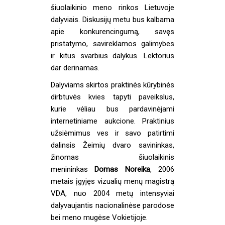
šiuolaikinio meno rinkos Lietuvoje
dalyviais. Diskusijų metu bus kalbama
apie konkurencingumą, savęs
pristatymo, savireklamos galimybes
ir kitus svarbius dalykus. Lektorius
dar derinamas.
Dalyviams skirtos praktinės kūrybinės
dirbtuvės kvies tapyti paveikslus,
kurie vėliau bus pardavinėjami
internetiniame aukcione. Praktinius
užsiėmimus ves ir savo patirtimi
dalinsis Žeimių dvaro savininkas,
žinomas šiuolaikinis
menininkas
Domas Noreika
, 2006
metais įgyjęs vizualių menų magistrą
VDA, nuo 2004 metų intensyviai
dalyvaujantis nacionalinėse parodose
bei meno mugėse Vokietijoje.