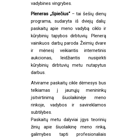
vadybines vingrybes.
Pleneras „Spiečius“
– tai šešių dienų
programa, sudaryta iš dviejų dalių:
paskaitų apie meno vadybą ciklo ir
kūrybinių tapybos dirbtuvių. Plenerą
vainikuos darbų paroda Žeimių dvare
ir mėnesį veikiantis internetinis
aukcionas, leidžiantis nusipirkti
kūrybinių dirbtuvių metu nutapytus
darbus.
Atvirame paskaitų cikle dėmesys bus
telkiamas į jaunųjų menininkų
įsitvirtinimą šiuolaikinėje meno
rinkoje, vadybos ir savireklamos
subtilybes.
Paskaitų metu dalyviai įgys teorinių
žinių apie šiuolaikinę meno rinką,
galimybes tapti profesionaliais