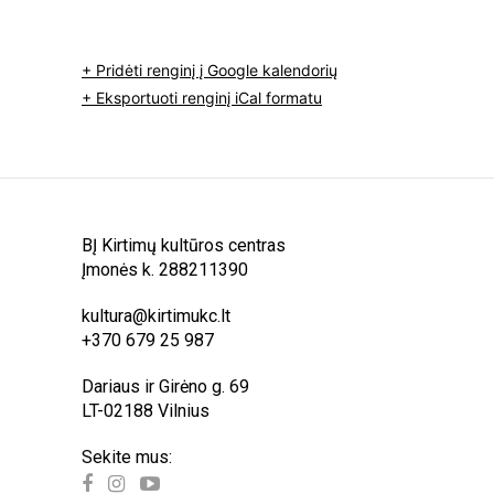
+ Pridėti renginį į Google kalendorių
+ Eksportuoti renginį iCal formatu
BĮ Kirtimų kultūros centras
Įmonės k. 288211390
kultura@kirtimukc.lt
+370 679 25 987
Dariaus ir Girėno g. 69
LT-02188 Vilnius
Sekite mus: